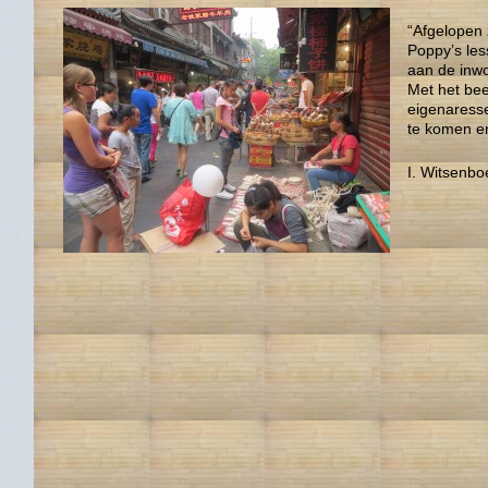
“Afgelopen 
Poppy’s les
aan de inwo
Met het bee
eigenaresse
te komen en
I. Witsenbo