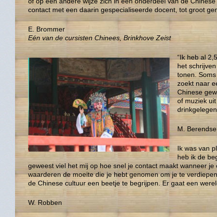
òf op een andere wijze zich in een onderdeel van de Chinese 
contact met een daarin gespecialiseerde docent, tot groot g
E. Brommer
Eén van de cursisten Chinees, Brinkhove Zeist
“Ik heb al 2,
het schrijve
tonen. Soms d
zoekt naar e
Chinese gewo
of muziek ui
drinkgelegen
M. Berendse
Ik was van p
heb ik de be
geweest viel het mij op hoe snel je contact maakt wanneer j
waarderen de moeite die je hebt genomen om je te verdiepen 
de Chinese cultuur een beetje te begrijpen. Er gaat een werel
W. Robben