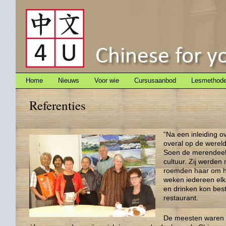
Home
Nieuws
Voor wie
Cursusaanbod
Lesmethod
Referenties
“Na een inleiding o
overal op de werel
Soen de merendeels
cultuur. Zij werden
roemden haar om haa
weken iedereen elka
en drinken kon best
restaurant.
De meesten waren zo