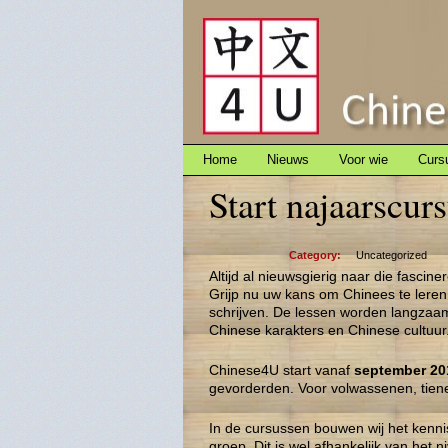
Home
Nieuws
Voor wie
Curs
Start najaarscur
Category:
Uncategorized
Altijd al nieuwsgierig naar die fasci
Grijp nu uw kans om Chinees te leren!
schrijven. De lessen worden langzaa
Chinese karakters en Chinese cultuur
Chinese4U start vanaf
september 20
gevorderden. Voor volwassenen, tien
In de cursussen bouwen wij het kenn
groep. Dit is wel afhankelijk van het n