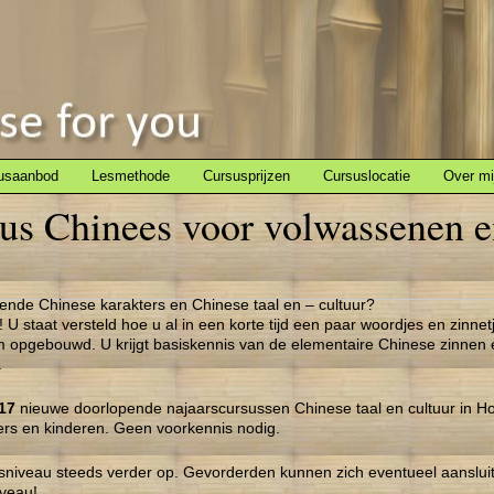
usaanbod
Lesmethode
Cursusprijzen
Cursuslocatie
Over mi
sus Chinees voor volwassenen e
nerende Chinese karakters en Chinese taal en – cultuur?
 U staat versteld hoe u al in een korte tijd een paar woordjes en zinne
m opgebouwd. U krijgt basiskennis van de elementaire Chinese zinnen
.
17
nieuwe doorlopende najaarscursussen Chinese taal en cultuur in H
ers en kinderen. Geen voorkennis nodig.
isniveau steeds verder op. Gevorderden kunnen zich eventueel aanslui
iveau!