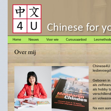
Home
Nieuws
Voor wie
Cursusaanbod
Lesmethod
Over mij
Chinese4U i
lesbevoegd 
Geboren in 
als zelfsta
als hobby ta
verschillen
en volwasse
Na een aant